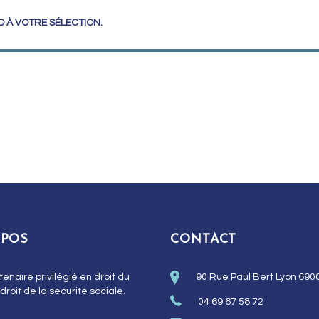
 À VOTRE SÉLECTION.
OPOS
CONTACT
tenaire privilégié en droit du
90 Rue Paul Bert Lyon 690
 droit de la sécurité sociale.
04 69 67 58 72