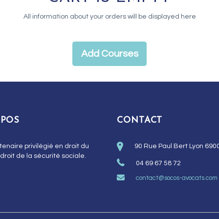
All information about your orders will be displayed here
Add Courses
OPOS
CONTACT
tenaire privilégié en droit du
90 Rue Paul Bert Lyon 690
 droit de la sécurité sociale.
04 69 67 58 72
contact@socos-avocats.com